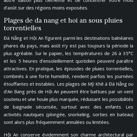
autre saison plus clémente et de concentrer votre mois
d’août sur des régions moins exposées.
Plages de da nang et hoi an sous pluies
torrentielles
Đà Nẵng et Hội An figurent parmi les destinations balnéaires
phares du pays, mais août n’y est pas toujours la période la
plus agréable. Sur le papier, les températures de 26 à 35°C
et les 5 heures d’ensoleillement quotidien peuvent paraître
attractives. En pratique, les épisodes de pluies torrentielles,
combinés à une forte humidité, rendent parfois les journées
étouffantes et instables. Les plages de Mỹ Khê à Đà Nẵng ou
d’An Bang près de Hội An peuvent être battues par un vent
soutenu et une houle plus marquée, réduisant les possibilités
de baignade sécurisée, surtout avec des enfants. Les
activités nautiques (plongée, snorkeling, sorties en bateau)
sont alors plus fréquemment annulées ou limitées.
Hội An conserve évidemment son charme architectural par